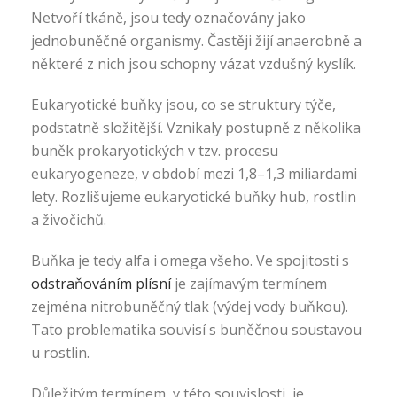
Netvoří tkáně, jsou tedy označovány jako
jednobuněčné organismy. Častěji žijí anaerobně a
některé z nich jsou schopny vázat vzdušný kyslík.
Eukaryotické buňky jsou, co se struktury týče,
podstatně složitější. Vznikaly postupně z několika
buněk prokaryotických v tzv. procesu
eukaryogeneze, v období mezi 1,8–1,3 miliardami
lety. Rozlišujeme eukaryotické buňky hub, rostlin
a živočichů.
Buňka je tedy alfa i omega všeho. Ve spojitosti s
odstraňováním plísní
je zajímavým termínem
zejména nitrobuněčný tlak (výdej vody buňkou).
Tato problematika souvisí s buněčnou soustavou
u rostlin.
Důležitým termínem, v této souvislosti, je