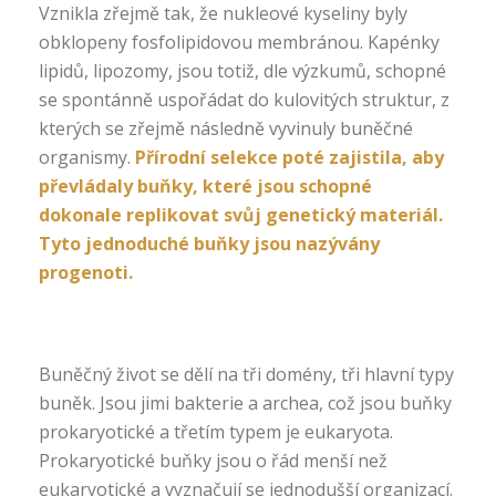
Vznikla zřejmě tak, že nukleové kyseliny byly
obklopeny fosfolipidovou membránou. Kapénky
lipidů, lipozomy, jsou totiž, dle výzkumů, schopné
se spontánně uspořádat do kulovitých struktur, z
kterých se zřejmě následně vyvinuly buněčné
organismy.
Přírodní selekce poté zajistila, aby
převládaly buňky, které jsou schopné
dokonale replikovat svůj genetický materiál.
Tyto jednoduché buňky jsou nazývány
progenoti.
Buněčný život se dělí na tři domény, tři hlavní typy
buněk. Jsou jimi bakterie a archea, což jsou buňky
prokaryotické a třetím typem je eukaryota.
Prokaryotické buňky jsou o řád menší než
eukaryotické a vyznačují se jednodušší organizací.