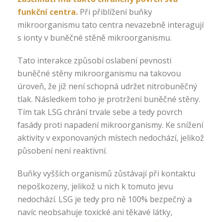
funkční centra.
Při přiblížení buňky
mikroorganismu tato centra nevazebně interagují
s ionty v buněčné stěně mikroorganismu.
Tato interakce způsobí oslabení pevnosti
buněčné stěny mikroorganismu na takovou
úroveň, že již není schopná udržet nitrobuněčný
tlak. Následkem toho je protržení buněčné stěny.
Tím tak LSG chrání trvale sebe a tedy povrch
fasády proti napadení mikroorganismy. Ke snížení
aktivity v exponovaných místech nedochází, jelikož
působení není reaktivní.
Buňky vyšších organismů zůstávají při kontaktu
nepoškozeny, jelikož u nich k tomuto jevu
nedochází. LSG je tedy pro ně 100% bezpečný a
navíc neobsahuje toxické ani těkavé látky,