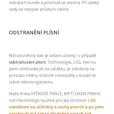
svěracích buněk a průchod se otevírá. Při výdeji
vody se naopak průduch zavírá.
ODSTRANĚNÍ PLÍSNÍ
Nitrobuněčný tlak je ovšem účinný i v případě
odstraňování plísní
. Technologie, LSG, kterou
jsem zmiňovala již na začátku, je založena na
principu změny iontové rovnováhy v buněčné
stěně mikroorganismu.
Naše firma VÝŠKOVÉ PRÁCE, MYTÍ OKEN PRAHA
tuto technologii využívá pro její účinnost.
LSG
nanášíme na očištěný a suchý povrch a po jeho
zaschnutí má takto chráněný povrch svá