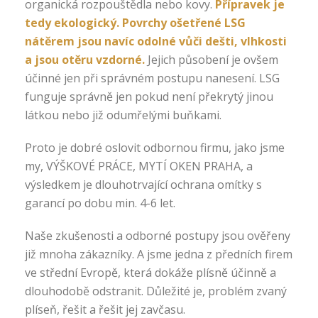
organická rozpouštědla nebo kovy.
Přípravek je
tedy ekologický. Povrchy ošetřené LSG
nátěrem jsou navíc odolné vůči dešti, vlhkosti
a jsou otěru vzdorné.
Jejich působení je ovšem
účinné jen při správném postupu nanesení. LSG
funguje správně jen pokud není překrytý jinou
látkou nebo již odumřelými buňkami.
Proto je dobré oslovit odbornou firmu, jako jsme
my, VÝŠKOVÉ PRÁCE, MYTÍ OKEN PRAHA, a
výsledkem je dlouhotrvající ochrana omítky s
garancí po dobu min. 4-6 let.
Naše zkušenosti a odborné postupy jsou ověřeny
již mnoha zákazníky. A jsme jedna z předních firem
ve střední Evropě, která dokáže plísně účinně a
dlouhodobě odstranit. Důležité je, problém zvaný
plíseň, řešit a řešit jej zavčasu.