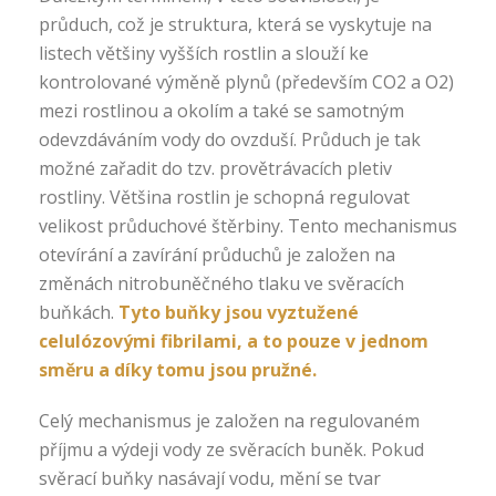
průduch, což je struktura, která se vyskytuje na
listech většiny vyšších rostlin a slouží ke
kontrolované výměně plynů (především CO2 a O2)
mezi rostlinou a okolím a také se samotným
odevzdáváním vody do ovzduší. Průduch je tak
možné zařadit do tzv. provětrávacích pletiv
rostliny. Většina rostlin je schopná regulovat
velikost průduchové štěrbiny. Tento mechanismus
otevírání a zavírání průduchů je založen na
změnách nitrobuněčného tlaku ve svěracích
buňkách.
Tyto buňky jsou vyztužené
celulózovými fibrilami, a to pouze v jednom
směru a díky tomu jsou pružné.
Celý mechanismus je založen na regulovaném
příjmu a výdeji vody ze svěracích buněk. Pokud
svěrací buňky nasávají vodu, mění se tvar