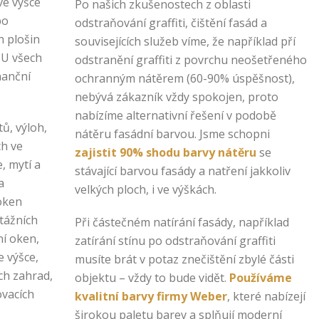
ve výšce
Po našich zkušenostech z oblasti
bo
odstraňování graffiti, čištění fasád a
h plošin
souvisejících služeb víme, že například pří
 U všech
odstranění graffiti z povrchu neošetřeného
nanční
ochranným nátěrem (60-90% úspěšnost),
nebývá zákazník vždy spokojen, proto
nabízíme alternativní řešení v podobě
ů, výloh,
nátěru fasádní barvou. Jsme schopni
ch ve
zajistit 90% shodu barvy nátěru
se
e, mytí a
stávající barvou fasády a natření jakkoliv
a
velkých ploch, i ve výškách.
 oken
tážních
Při částečném natírání fasády, například
ní oken,
zatírání stínu po odstraňování graffiti
e výšce,
musíte brát v potaz znečištění zbylé části
ch zahrad,
objektu – vždy to bude vidět.
Používáme
vacích
kvalitní barvy firmy Weber
, které nabízejí
širokou paletu barev a splňují moderní