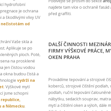
Podívejte se prosím do sekce
anti
icí hydrofobní
najdete tam více o ochraně fasád 
pregnace je ochrana
před graffiti.
 a škodlivými vlivy UV
 nečistotám od
chrání Vaše skla a
DALŠÍ ČINNOSTI MEZINÁ
st. Aplikuje se po
FIRMY VÝŠKOVÉ PRÁCE, M
leněných ploch. Poté,
OKEN PRAHA
esena na prosklené
na jen čistou vodou
 a okna budou čistá a
Provádíme tepování a strojové čiš
chnologie
vydrží na
koberců, strojové čištění podlah,
et
. Výškové mytí
podlah, ruční tepování čalouněn
cí jsme schopni
nábytku, sedacích souprav, matrací
 republice,
mytí a čištění oken a výloh, dále m
u a Německu
.