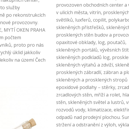
 nákupních center,
provozoven obchodních center a 
to služby
v ulicích města, vitrín, prosklenýc
ně po rekonstrukcích
světlíků, luxferů, copilit, polykar
 nové provozovny.
skleněných přístřešků, skleněnýc
E, MYTÍ OKEN PRAHA
prosklených stěn budov a provoz
ým počtem
opaxitové obklady, log, poutačů,
vníků, proto pro nás
skleněných portálů, vývěsních štít
ychlý úklid jakkoliv
skleněných podkladů log, proskle
dekoliv na území Čech
skleněných výtahů a zdviží, sklen
prosklených zábradlí, zábran a pl
skleněných a prosklených stropů 
epoxidové podlahy – stěrky, zrcad
zrcadlových stěn, mříží a rolet, hl
stěn, skleněných světel a lustrů, 
rozvodů vody, klimatizace, elektři
odpadů nad prodejní plochou. Su
stržení a odstranění z výloh, výkl