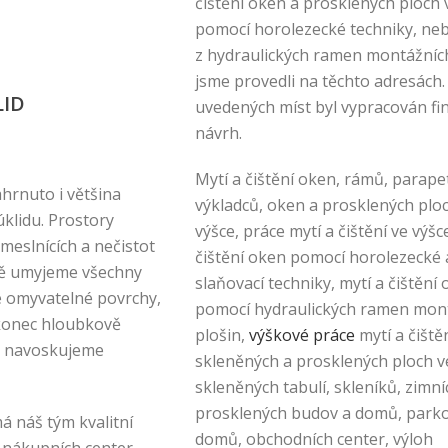
čištění oken a prosklených ploch 
pomocí horolezecké techniky, ne
z hydraulických ramen montážníc
jsme provedli na těchto adresách.
LID
uvedených míst byl vypracován fi
návrh.
Mytí a čištění oken, rámů, parapet
ahrnuto i většina
výkladců, oken a prosklených plo
klidu. Prostory
výšce, práce mytí a čištění ve výšc
eslnících a nečistot
čištění oken pomocí horolezecké 
ně umyjeme všechny
slaňovací techniky, mytí a čištění
é omyvatelné povrchy,
pomocí hydraulických ramen mon
konec hloubkově
plošin,
výškové práce
mytí a čiště
 i navoskujeme
skleněných a prosklených ploch v
skleněných tabulí, skleníků, zimní
prosklených budov a domů, parko
á náš tým kvalitní
domů, obchodních center, výloh