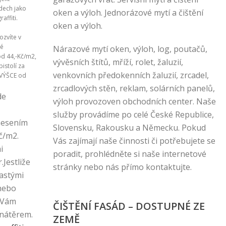
zdech jako
oken a výloh. Jednorázové mytí a čištění
affiti.
oken a výloh.
ozvíte v
né
Nárazové mytí oken, výloh, log, poutačů,
d 44,-Kč/m2,
vývěsních štítů, mříží, rolet, žaluzií,
pistolí za
venkovních předokenních žaluzií, zrcadel,
 VÝŠCE od
zrcadlových stěn, reklam, solárních panelů,
de
výloh provozoven obchodních center. Naše
služby provádíme po celé České Republice,
nesením
Slovensku, Rakousku a Německu. Pokud
č/m2.
Vás zajímají naše činnosti či potřebujete se
i
poradit, prohlédněte si naše internetové
Jestliže
stránky nebo nás přímo kontaktujte.
astými
 nebo
e Vám
ČIŠTĚNÍ FASÁD – DOSTUPNÉ ZE
 nátěrem.
ZEMĚ