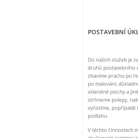
POSTAVEBNÍ ÚK
Do našich služeb je z
druhů postavebního ú
zbavíme prachu po řem
po malování, důklad
skleněné plochy a jin
strhneme polepy, na
vyčistíme, popřípadě
podlahu.
V těchto činnostech m