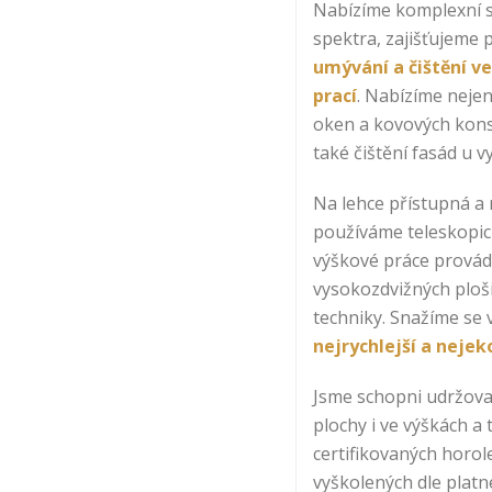
Nabízíme komplexní s
spektra, zajišťujeme 
umývání a čištění v
prací
. Nabízíme neje
oken a kovových konst
také čištění fasád u 
Na lehce přístupná a 
používáme teleskopick
výškové práce provád
vysokozdvižných ploši
techniky. Snažíme se v
nejrychlejší a nejek
Jsme schopni udržova
plochy i ve výškách a
certifikovaných horo
vyškolených dle platn