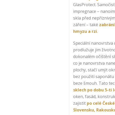
GlasProtect. Samočist
impregnace – nanoim
skla před nepříznivými
záření – také
zabrání
hmyzu a rzi
.
Speciální nanovrstva 
prodlužuje jim životno
dokonalém očištění sk
co je nanovrstva nan
plochy, stačí umýt ok
bez použití saponátu
beze šmouh. Tato te
sklech po dobu 5-ti l
oken, fasád, konstruk
zajistit
po celé České
Slovensku, Rakousk