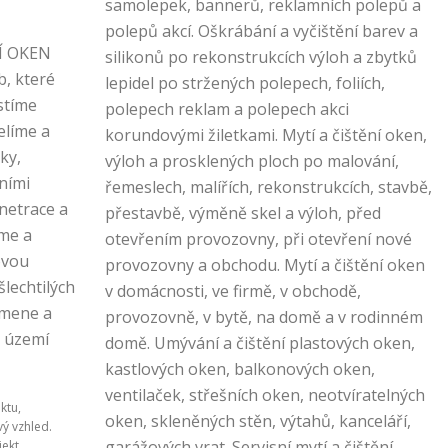
samolepek, bannerů, reklamních polepů a
polepů akcí. Oškrábání a vyčištění barev a
Í OKEN
silikonů po rekonstrukcích výloh a zbytků
, které
lepidel po stržených polepech, foliích,
stíme
polepech reklam a polepech akci
elíme a
korundovými žiletkami. Mytí a čištění oken,
ky,
výloh a prosklených ploch po malování,
ními
řemeslech, malířích, rekonstrukcích, stavbě,
netrace a
přestavbě, výměně skel a výloh, před
me a
otevřením provozovny, při otevření nové
ovou
provozovny a obchodu. Mytí a čištění oken
šlechtilých
v domácnosti, ve firmě, v obchodě,
amene a
provozovně, v bytě, na domě a v rodinném
m území
domě. Umývání a čištění plastových oken,
kastlových oken, balkonových oken,
ventilaček, střešních oken, neotvíratelných
ktu,
oken, skleněných stěn, výtahů, kanceláří,
ový vzhled.
garážových vrat. Servisní mytí a čištění
jekt