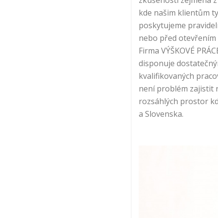
zkušenosti zejména z
kde našim klientům ty
poskytujeme pravidel
nebo před otevřením
Firma VÝŠKOVÉ PRÁC
disponuje dostatečn
kvalifikovaných praco
není problém zajistit r
rozsáhlých prostor k
a Slovenska.