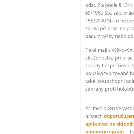
odst. 2 a podle § 134c
65/1965 Sb., zák. prác
155/2000 Sb., o bezp
zdraví při práci na pr
pádu z výšky nebo do
Také mají s výškovým
zkušenosti a při práci
zásady bezpečnosti. 
používá typizované bo
také jsou schopni odi
zábrany proti holubů
Při mytí oken ve vyso
místech
doporučuje
aplikovat na skleně
nanoimpregnaci
– t