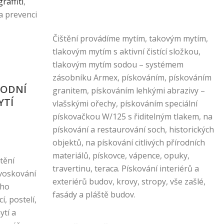
graffiti
,
a prevenci
Čištění provádíme mytím, takovým mytím,
tlakovým mytím s aktivní čistící složkou,
tlakovým mytím sodou – systémem
zásobníku Armex, pískováním, pískováním
RODNÍ
granitem, pískováním lehkými abrazivy –
YTÍ
vlašskými ořechy, pískováním speciální
pískovačkou W/125 s řiditelným tlakem, na
pískování a restaurování soch, historických
objektů, na pískování citlivých přírodních
materiálů, pískovce, vápence, opuky,
tění
travertinu, teraca. Pískování interiérů a
 voskování
exteriérů budov, krovy, stropy, vše zašlé,
ého
fasády a pláště budov.
, postelí,
ytí a