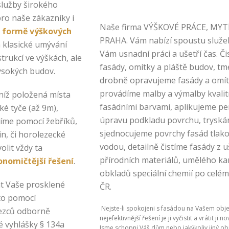
lužby širokého
pro naše zákazníky i
Naše firma VÝŠKOVÉ PRÁCE, MYT
e formě výškových
PRAHA. Vám nabízí spoustu služeb
n klasické umývání
Vám usnadní práci a ušetří čas. Či
rukcí ve výškách, ale
fasády, omítky a pláště budov, tm
vysokých budov.
drobně opravujeme fasády a omít
provádíme malby a výmalby kvalit
níž položená místa
fasádními barvami, aplikujeme pe
é tyče (až 9m),
úpravu podkladu povrchu, tryská
íme pomocí žebříků,
sjednocujeme povrchy fasád tlak
n, či horolezecké
vodou, detailně čistíme fasády z u
olit vždy ta
přírodních materiálů, umělého k
onomičtější řešení
.
obkladů speciální chemií po celé
t Vaše prosklené
ČR.
 to pomocí
Nejste-li spokojeni s fasádou na Vašem obje
lezců odborně
nejefektivnější řešení je ji vyčistit a vrátit ji n
é vyhlášky § 134a
Jsme schopni Váš dům nebo jakýkoliv jiný ob