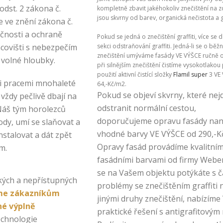
 odst. 2 zákona č.
kompletně zbavit jakéhokoliv znečištění na 
jsou skvrny od barev, organická nečistota a gr
e ve znění zákona č.
ečnosti a ochraně
Pokud se jedná o znečištění graffiti, více se d
acovišti s nebezpečím
sekci odstraňování graffiti. Jedná-li se o běž
znečištění umýváme fasády VE VÝŠCE ručně o
 volné hloubky.
při silnějším znečištění čistíme vysokotlakou 
použití aktivní čistící složky
Flamil super
3 VE
i pracemi mnohaleté
64,-Kč/m2.
Pokud se objeví skvrny, které nej
 vždy pečlivě dbají na
odstranit normální cestou,
Náš tým horolezců
doporučujeme opravu fasády na
dy, umí se slaňovat a
vhodné barvy VE VÝŠCE od 290,-K
nstalovat a dát zpět
Opravy fasád provádíme kvalitním
m.
fasádními barvami od firmy Weber.
se na Vašem objektu potýkáte s č
kých a nepřístupných
problémy se znečištěním graffiti
me zákazníkům
jinými druhy znečištění, nabízím
né výplně
praktické řešení s antigrafitovým
echnologie