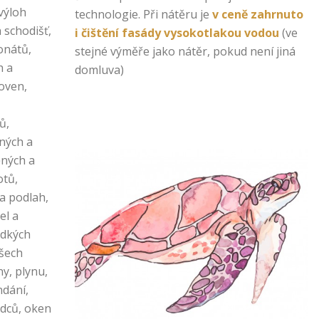
výloh
technologie. Při nátěru je
v ceně zahrnuto
h schodišť,
i čištění fasády vysokotlakou vodou
(ve
bonátů,
stejné výměře jako nátěr, pokud není jiná
h a
domluva)
oven,
ů,
ných a
ěných a
otů,
a podlah,
el a
adkých
všech
ny, plynu,
ndání,
adců, oken